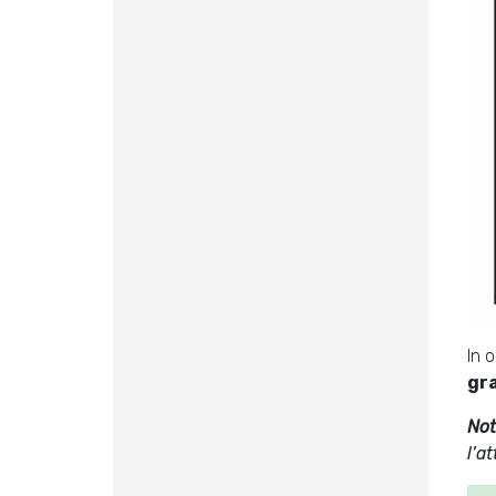
In 
gr
Not
l’a