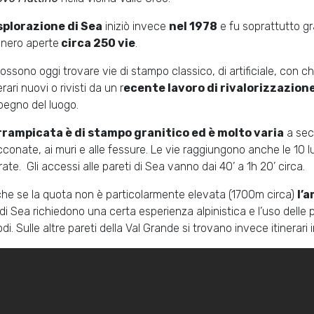
splorazione di Sea
iniziò invece
nel 1978
e fu soprattutto gr
nero aperte
circa 250 vie
.
possono oggi trovare vie di stampo classico, di artificiale, con ch
erari nuovi o rivisti da un r
ecente lavoro di rivalorizzazion
mpegno del luogo.
rrampicata è di stampo granitico ed è molto varia
a seco
cconate, ai muri e alle fessure. Le vie raggiungono anche le 10 l
erate. Gli accessi alle pareti di Sea vanno dai 40’ a 1h 20’ circa.
he se la quota non è particolarmente elevata (1700m circa)
l’
 di Sea richiedono una certa esperienza alpinistica e l’uso delle p
odi. Sulle altre pareti della Val Grande si trovano invece itinerari 