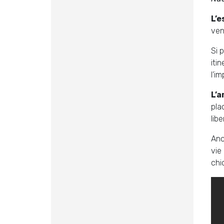
L’e
ven
Si 
itin
l’i
L’a
pla
lib
Anc
vie
chi