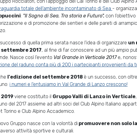
Gruppo Rocciatori, con l’appoggio del Cai Torino e del Club Alpin
vaguardia totale dell’ambiente incontaminato di Sea
- organizz
ppuccini
:
"Il Sogno di Sea. Tra storia e Futuro",
con l’obiettivo
orizzazione e di promozione dei sentieri e delle pareti di arrampi
zo.
 successo di quella prima serata nasce l'idea di organizzare
un 
l settembre 2017
, al fine di far conoscere ad un più ampio pub
nde. Nasce così l'evento
Val Grande in Verticale 2017
e, nonos
zione del raduno conta più di 200 i partecipanti provenienti da tu
che
l'edizione del settembre 2018
è un successo, con oltre 
uno:
i numeri e l'entusiamo in Val Grande di Lanzo crescono!
l 2019
viene costituito il
Gruppo Valli di Lanzo in Verticale
uno del 2017 assieme ad altri soci del Club Alpino Italiano apparte
t Torino e Club Alpino Accademico.
nuovo Gruppo nasce con la volontà di
promuovere non solo la 
raverso attività sportive e culturali.