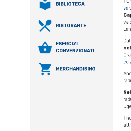
Il 
BIBLIOTECA
sal
Ca
val
RISTORANTE
Lan
Dal
ESERCIZI
ne
CONVENZIONATI
Gra
edi
MERCHANDISING
An
rad
Ne
rad
Uge
Il 
att