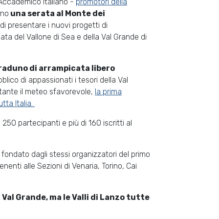
o Accademico Italiano -
promotori della
ano
una serata al Monte dei
 di presentare i nuovi progetti di
cata del Vallone di Sea e della Val Grande di
raduno di arrampicata libero
blico di appassionati i tesori della Val
tante il meteo sfavorevole,
la prima
tta Italia.
250 partecipanti e più di 160 iscritti al
, fondato dagli stessi organizzatori del primo
nenti alle Sezioni di Venaria, Torino, Cai
Val Grande, ma le Valli di Lanzo tutte