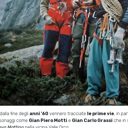
dalla fine degli
anni ’60
vennero tracciate
le prime vie
, in pa
sonaggi come
Gian Piero Motti
e
Gian Carlo Grassi
che in 
vo Mattino
nella vicina Valle Orco.