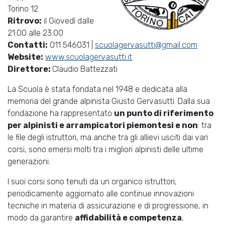
Torino 12
Ritrovo:
il Giovedì dalle
21:00 alle 23:00
Contatti:
011 546031 |
scuolagervasutti@gmail.com
Website:
www.scuolagervasutti.it
Direttore:
Claudio Battezzati
La Scuola è stata fondata nel 1948 e dedicata alla
memoria del grande alpinista Giusto Gervasutti. Dalla sua
fondazione ha rappresentato
un punto di riferimento
per alpinisti e arrampicatori piemontesi e non
: tra
le file degli istruttori, ma anche tra gli allievi usciti dai vari
corsi, sono emersi molti tra i migliori alpinisti delle ultime
generazioni.
I suoi corsi sono tenuti da un organico istruttori,
periodicamente aggiornato alle continue innovazioni
tecniche in materia di assicurazione e di progressione, in
modo da garantire
affidabilità e competenza
,