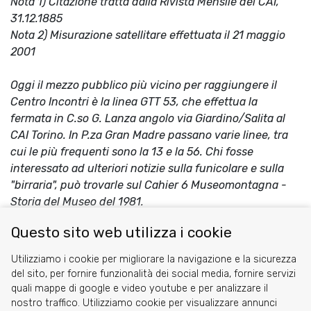
Nota 1) Citazione tratta dalla Rivista Mensile del CAI,
31.12.1885
Nota 2) Misurazione satellitare effettuata il 21 maggio
2001
Oggi il mezzo pubblico più vicino per raggiungere il
Centro Incontri è la linea GTT 53, che effettua la
fermata in C.so G. Lanza angolo via Giardino/Salita al
CAI Torino. In P.za Gran Madre passano varie linee, tra
cui le più frequenti sono la 13 e la 56. Chi fosse
interessato ad ulteriori notizie sulla funicolare e sulla
"birraria", può trovarle sul Cahier 6 Museomontagna -
Storia del Museo del 1981.
di Mauro Brusa
Questo sito web utilizza i cookie
Share
Facebook
Twitter
Utilizziamo i cookie per migliorare la navigazione e la sicurezza
del sito, per fornire funzionalità dei social media, fornire servizi
quali mappe di google e video youtube e per analizzare il
nostro traffico. Utilizziamo cookie per visualizzare annunci