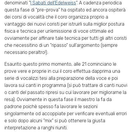
denominati "
I Sabati dell'Edelweiss
". A cadenza periodica
questa fase di "pre-prova" ha ospitato ed ancora ospiterà
dei corsi di vocalità che il coro organizza proprio a
vantaggio dei nuovi coristi per istruirli sulla miglior postura
fisica e tecnica per un'emissione di voce ottimale ed
ovviamente per affinare tale tecnica per tutti gli altri coristi
che necessitino di un "ripasso" sull'argomento (sempre
necessario peraltro!).
Esaurito questo primo momento, alle 21 cominciano le
prove vere e proprie in cui il coro effettua dapprima una
serie di vocalizzi tesi alla preparazione della voce e poi
lavora sui canti in programma (si può trattare di canti nuovi
o canti del passato ripresi su cui lavorare per migliorarne la
resa). Ovviamente in questa fase il maestro la fa da
padrone poichè spesso fa lavorare le sezioni
singolarmente od accoppiate per verificare eventuali errori
e solo dopo alcuni "mix" si può ottenere la giusta
interpretazione a ranghi riuniti.