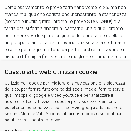
Complessivamente le prove terminano verso le 23, ma non
manca mai qualche corista che ,nonostante la stanchezza
(perchè è inutile girarci intorno, le prove STANCANO!) e la
tarda ora, si ferma ancora a "cantarne una o due", proprio
per tenere vivo lo spirito originario del coro che è quello di
un gruppo di amici che si ritrovano una sera alla settimana
e come per magia mettono da parte i problemi, il lavoro e i
bisticci di famiglia (oh, sentire le mogli che si lamentano per
una sera alla settimana!) e diventano un coro. E cantano. E
si divertono.
Questo sito web utilizza i cookie
Share
Facebook
Twitter
Utilizziamo i cookie per migliorare la navigazione e la sicurezza
del sito, per fornire funzionalità dei social media, fornire servizi
quali mappe di google e video youtube e per analizzare il
nostro traffico. Utilizziamo cookie per visualizzare annunci
pubblicitari personalizzati con il servizio google adsense nella
sezione Monti e Valli. Acconsenti ai nostri cookie se continui
Cookie
ad utilizzare il nostro sito web.
Privacy Policy
Visualizza la
cookie-policy