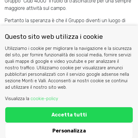
Gruppo "Club 4000" il ruolo di trascinatore per una sempre
maggiore attività sul campo.
Pertanto la speranza è che il Gruppo diventi un luogo di
ritrovo, dove ci si possa incontrare, per scambiare
esperienze, informazioni e, infine, organizzare salite.
Questo sito web utilizza i cookie
Share
Facebook
Twitter
Utilizziamo i cookie per migliorare la navigazione e la sicurezza
del sito, per fornire funzionalità dei social media, fornire servizi
quali mappe di google e video youtube e per analizzare il
nostro traffico. Utilizziamo cookie per visualizzare annunci
pubblicitari personalizzati con il servizio google adsense nella
sezione Monti e Valli. Acconsenti ai nostri cookie se continui
Cookie
ad utilizzare il nostro sito web.
Privacy Policy
Visualizza la
cookie-policy
Area riservata
Accetta tutti
C.A.I. Sezione di Torino - via Barbaroux 1
segreteria@caitorino.it
- tel:
011 546031
Personalizza