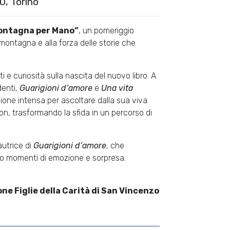
0, Torino
ontagna per Mano”
, un pomeriggio
montagna e alla forza delle storie che
 e curiosità sulla nascita del nuovo libro. A
denti,
Guarigioni d’amore
e
Una vita
ione intensa per ascoltare dalla sua viva
n, trasformando la sfida in un percorso di
autrice di
Guarigioni d’amore
, che
ico momenti di emozione e sorpresa.
e Figlie della Carità di San Vincenzo