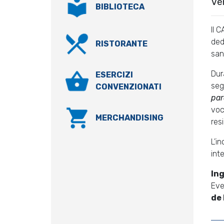
Ve
BIBLIOTECA
Il C
ded
RISTORANTE
san
Dur
ESERCIZI
seg
CONVENZIONATI
par
voc
MERCHANDISING
resi
L’i
int
In
Eve
de 