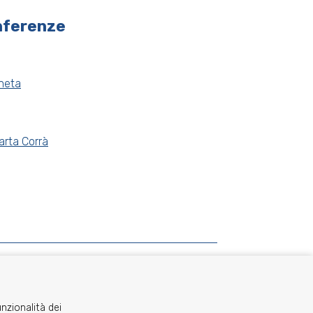
nferenze
aneta
arta Corrà
unzionalità dei