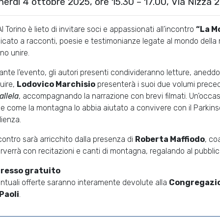
nerdì 4 ottobre 2025, ore 15.30 – 17.00, Via Nizza 2
AI Torino è lieto di invitare soci e appassionati all’incontro
“La M
icato a racconti, poesie e testimonianze legate al mondo della 
no unire.
ante l’evento, gli autori presenti condivideranno letture, aneddoti
uire,
Lodovico Marchisio
presenterà i suoi due volumi prece
allela
, accompagnando la narrazione con brevi filmati. Un’occas
e come la montagna lo abbia aiutato a convivere con il Parkinso
lienza.
ncontro sarà arricchito dalla presenza di
Roberta Maffiodo
, co
erverrà con recitazioni e canti di montagna, regalando al pubbl
gresso gratuito
ntuali offerte saranno interamente devolute alla
Congregazion
Paoli
.