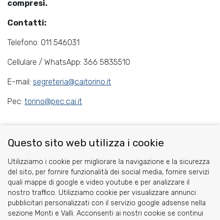
compresi.
Contatti:
Telefono: 011 546031
Cellulare / WhatsApp: 366 5835510
E-mail:
segreteria@caitorino.it
Pec:
torino@pec.cai.it
Passa a trovarci!
Questo sito web utilizza i cookie
Share
Facebook
Twitter
Utilizziamo i cookie per migliorare la navigazione e la sicurezza
del sito, per fornire funzionalità dei social media, fornire servizi
quali mappe di google e video youtube e per analizzare il
nostro traffico. Utilizziamo cookie per visualizzare annunci
pubblicitari personalizzati con il servizio google adsense nella
sezione Monti e Valli. Acconsenti ai nostri cookie se continui
Cookie