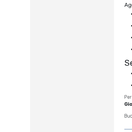
Ag
S
Per
Gio
Buo