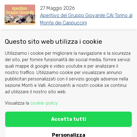
27 Maggio 2026
Aperitivo del Gruppo Giovanile CAI Torino al
Monte dei Cappuccini
Questo sito web utilizza i cookie
Share
Facebook
Twitter
Reddit
WhatsApp
Gmail
Utilizziamo i cookie per migliorare la navigazione e la sicurezza
del sito, per fornire funzionalità dei social media, fornire servizi
quali mappe di google e video youtube e per analizzare il
nostro traffico. Utilizziamo cookie per visualizzare annunci
pubblicitari personalizzati con il servizio google adsense nella
sezione Monti e Valli. Acconsenti ai nostri cookie se continui
Cookie
ad utilizzare il nostro sito web.
Privacy Policy
Visualizza la
cookie-policy
Area riservata
Accetta tutti
C.A.I. Sezione di Torino - via Barbaroux 1
segreteria@caitorino.it
- tel:
011 546031
Personalizza