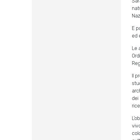
Sar
nat
Naz
E p
ed e
Le 
Ord
Reg
Il 
stu
arc
dei
ric
L’o
viv
col