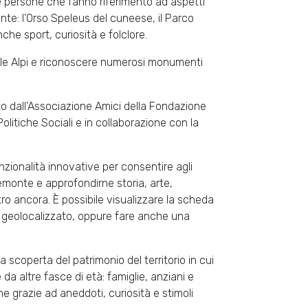
 e persone che fanno riferimento ad aspetti
onte: l’Orso Speleus del cuneese, il Parco
he sport, curiosità e folclore.
 le Alpi e riconoscere numerosi monumenti
ato dall’Associazione Amici della Fondazione
olitiche Sociali e in collaborazione con la
nzionalità innovative per consentire agli
Piemonte e approfondirne storia, arte,
ro ancora. È possibile visualizzare la scheda
ene geolocalizzato, oppure fare anche una
la scoperta del patrimonio del territorio in cui
 da altre fasce di età: famiglie, anziani e
 grazie ad aneddoti, curiosità e stimoli