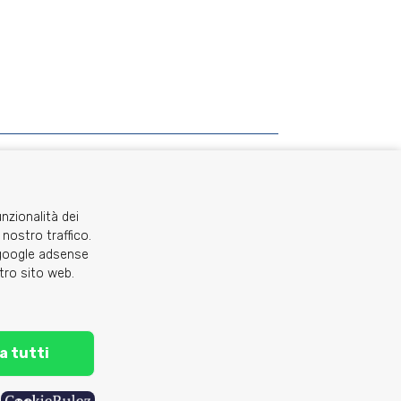
unzionalità dei
 nostro traffico.
o google adsense
stro sito web.
C.A.I. Sezione di Torino - via Barbaroux 1
segreteria@caitorino.it
- tel:
011 546031
a tutti