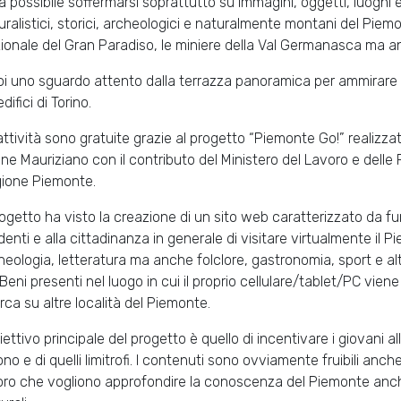
à possibile soffermarsi soprattutto su immagini, oggetti, luoghi
uralistici, storici, archeologici e naturalmente montani del Piem
ionale del Gran Paradiso, le miniere della Val Germanasca ma anc
oi uno sguardo attento dalla terrazza panoramica per ammirare
difici di Torino.
attività sono gratuite grazie al progetto “Piemonte Go!” realizz
ine Mauriziano con il contributo del Ministero del Lavoro e delle P
ione Piemonte.
progetto ha visto la creazione di un sito web caratterizzato da fu
denti e alla cittadinanza in generale di visitare virtualmente il 
heologia, letteratura ma anche folclore, gastronomia, sport e alt
 Beni presenti nel luogo in cui il proprio cellulare/tablet/PC vi
erca su altre località del Piemonte.
biettivo principale del progetto è quello di incentivare i giovani al
ono e di quelli limitrofi. I contenuti sono ovviamente fruibili anche
oro che vogliono approfondire la conoscenza del Piemonte anche