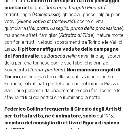
dell’artista.
Collino ritrae soprattutto il paesaggio
montano
: borgate (
Interno di borgata Pianetto
),
torrenti, laghi (
Malciaussia
), ghiacciai, pascoli alpini, piloni
votivi (
Pilone votivo al Cortevizio
), scene di vita
quotidiana (
Nel prato
;
Usseglio, prima della processione
);
ma anche affetti famigliari (
Ritratto di Tilde
), nature morte
con fiori e frutti. Nei suoi spostamenti tra Torino e le Valli di
Lanzo
il pittore raffigura vedute delle campagne
del fondovalle
: da
Baracca nella neve
, fino agli scorci
della periferia torinese con le sue fabbriche di inizio
Novecento (
Torino, periferia
).
Non mancano angoli di
Torino
, come il giardino della sua abitazione di corso
Ferrucci, e il raffinato pastello con un notturno di Piazza
San Carlo percorsa da un’automobile con i fari accesi e le
sfavillanti luci dei portici che illuminano la notte.
Federico Collino frequenta il Circolo degli Artisti
per tutta la vita, ne è animatore, socio
dal 1913,
membro del consiglio direttivo e figura di spicco