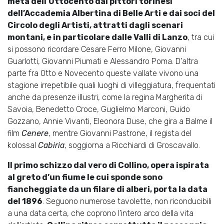
metà dell’Ottocento dai pittori torinesi
dell’Accademia Albertina di Belle Arti e dai soci del
Circolo degli Artisti, attratti dagli scenari
montani, e in particolare dalle Valli di Lanzo
, tra cui
si possono ricordare Cesare Ferro Milone, Giovanni
Guarlotti, Giovanni Piumati e Alessandro Poma. D'altra
parte fra Otto e Novecento queste vallate vivono una
stagione irrepetibile quali luoghi di villeggiatura, frequentati
anche da presenze illustri, come la regina Margherita di
Savoia, Benedetto Croce, Guglielmo Marconi, Guido
Gozzano, Annie Vivanti, Eleonora Duse, che gira a Balme il
film
Cenere
, mentre Giovanni Pastrone, il regista del
kolossal
Cabiria
, soggiorna a Ricchiardi di Groscavallo.
Il primo schizzo dal vero di Collino, opera ispirata
al greto d’un fiume le cui sponde sono
fiancheggiate da un filare di alberi, porta la data
del 1896
. Seguono numerose tavolette, non riconducibili
a una data certa, che coprono l’intero arco della vita