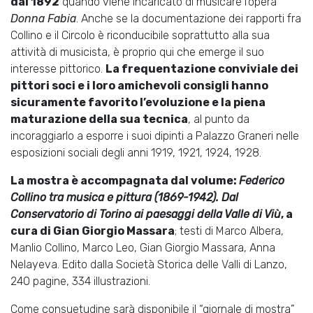
dal 1892
quando viene incaricato di musicare l’opera
Donna Fabia
. Anche se la documentazione dei rapporti fra
Collino e il Circolo è riconducibile soprattutto alla sua
attività di musicista, è proprio qui che emerge il suo
interesse pittorico.
La frequentazione conviviale dei
pittori soci e i loro amichevoli consigli hanno
sicuramente favorito l’evoluzione e la piena
maturazione della sua tecnica
, al punto da
incoraggiarlo a esporre i suoi dipinti a Palazzo Graneri nelle
esposizioni sociali degli anni 1919, 1921, 1924, 1928.
La mostra è accompagnata dal volume:
Federico
Collino tra musica e pittura (1869-1942). Dal
Conservatorio di Torino ai paesaggi della Valle di Viù
, a
cura di Gian Giorgio Massara
; testi di Marco Albera,
Manlio Collino, Marco Leo, Gian Giorgio Massara, Anna
Nelayeva. Edito dalla Società Storica delle Valli di Lanzo,
240 pagine, 334 illustrazioni.
Come consuetudine sarà disponibile il “giornale di mostra”