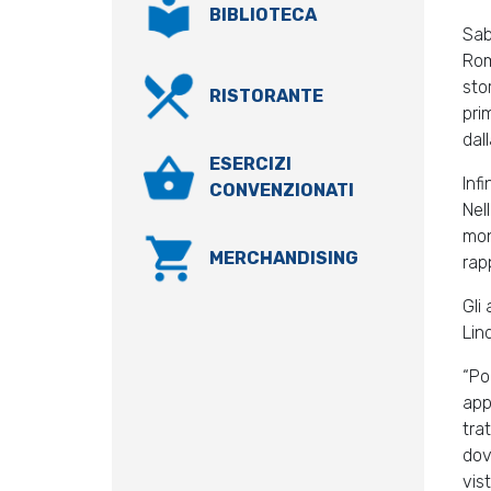
BIBLIOTECA
Sa
Rom
sto
RISTORANTE
pri
dal
ESERCIZI
Inf
CONVENZIONATI
Nel
mon
MERCHANDISING
rap
Gli
Lin
“Po
app
tra
dov
vis