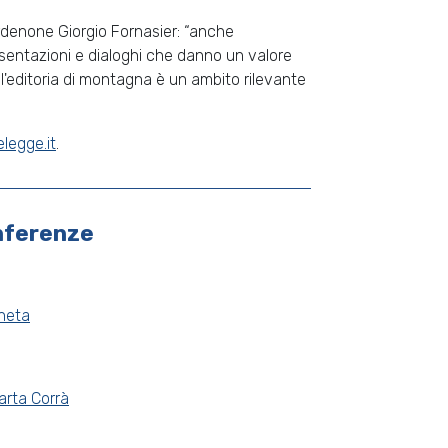
ordenone Giorgio Fornasier: “anche
resentazioni e dialoghi che danno un valore
l'editoria di montagna è un ambito rilevante
egge.it
.
nferenze
aneta
arta Corrà