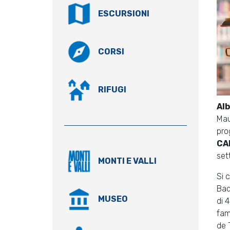
ESCURSIONI
CORSI
RIFUGI
Alb
Mau
pro
CA
set
MONTI E VALLI
Si 
Badi
MUSEO
di 
fam
de 