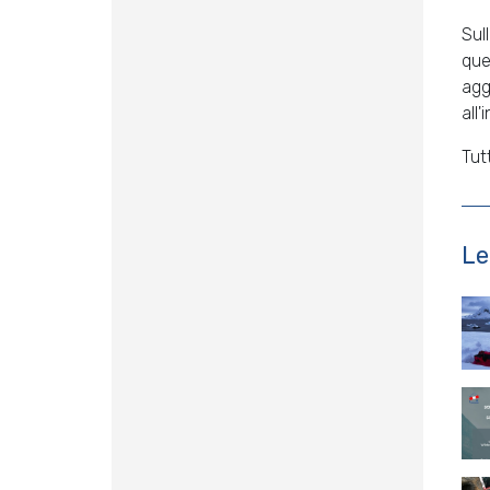
Sul
que
agg
all
Tut
Le