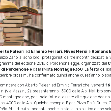
erto Paleari
ed
Erminio Ferrari
,
Nives Meroi
e
Romano 
rizio Zanolla: sono loro i protagonisti dei tre incontri dedicati all
gramma dell'edizione 2016 di Pordenonelegge, organizzati dal
C
I di Pordenone
e dalla rivista
Montagne360
. La festa del l
tembre prossimi, ha confermato quindi anche quest'anno lo spazi
comincerà con Alberto Paleari ed Erminio Ferrari che, venerdì
16
ni (via Mazzini, 2), presenteranno I 3900 delle Alpi. Nel libro sono 
49 montagne che, per il solo fatto di essere alte qualche decina
osi 4000 delle Alpi. Qualche esempio: Eiger, Pizzo Palù, Ortles, 
Trélatète, di cui si racconta anche la storia, alpinistica e non sol