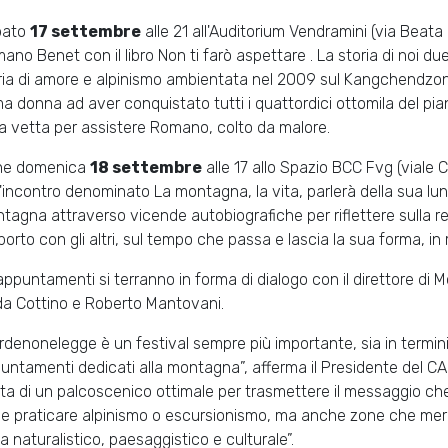
bato
17 settembre
alle 21 all'Auditorium Vendramini (via Beata 
ano Benet con il libro Non ti farò aspettare . La storia di noi du
ria di amore e alpinismo ambientata nel 2009 sul Kangchendzong
ma donna ad aver conquistato tutti i quattordici ottomila del pia
la vetta per assistere Romano, colto da malore.
ine domenica
18 settembre
alle 17 allo Spazio BCC Fvg (viale C
l'incontro denominato La montagna, la vita, parlerà della sua l
tagna attraverso vicende autobiografiche per riflettere sulla realt
porto con gli altri, sul tempo che passa e lascia la sua forma, 
 appuntamenti si terranno in forma di dialogo con il direttore di 
da Cottino e Roberto Mantovani.
rdenonelegge è un festival sempre più importante, sia in termini 
untamenti dedicati alla montagna”, afferma il Presidente del CAI
tta di un palcoscenico ottimale per trasmettere il messaggio che
e praticare alpinismo o escursionismo, ma anche zone che meri
ta naturalistico, paesaggistico e culturale”.