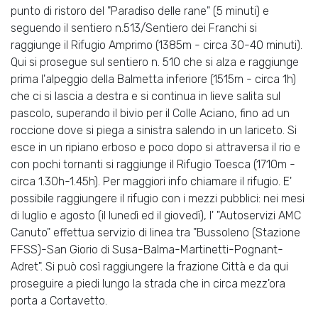
punto di ristoro del "Paradiso delle rane" (5 minuti) e
seguendo il sentiero n.513/Sentiero dei Franchi si
raggiunge il Rifugio Amprimo (1385m - circa 30-40 minuti).
Qui si prosegue sul sentiero n. 510 che si alza e raggiunge
prima l'alpeggio della Balmetta inferiore (1515m - circa 1h)
che ci si lascia a destra e si continua in lieve salita sul
pascolo, superando il bivio per il Colle Aciano, fino ad un
roccione dove si piega a sinistra salendo in un lariceto. Si
esce in un ripiano erboso e poco dopo si attraversa il rio e
con pochi tornanti si raggiunge il Rifugio Toesca (1710m -
circa 1.30h-1.45h). Per maggiori info chiamare il rifugio. E'
possibile raggiungere il rifugio con i mezzi pubblici: nei mesi
di luglio e agosto (il lunedì ed il giovedì), l' "Autoservizi AMC
Canuto" effettua servizio di linea tra "Bussoleno (Stazione
FFSS)-San Giorio di Susa-Balma-Martinetti-Pognant-
Adret". Si può così raggiungere la frazione Città e da qui
proseguire a piedi lungo la strada che in circa mezz'ora
porta a Cortavetto.