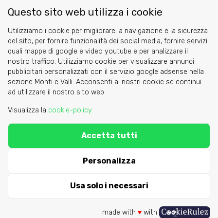
Questo sito web utilizza i cookie
Utilizziamo i cookie per migliorare la navigazione e la sicurezza
del sito, per fornire funzionalità dei social media, fornire servizi
quali mappe di google e video youtube e per analizzare il
nostro traffico. Utilizziamo cookie per visualizzare annunci
pubblicitari personalizzati con il servizio google adsense nella
sezione Monti e Valli. Acconsenti ai nostri cookie se continui
Cookie
ad utilizzare il nostro sito web.
Privacy Policy
Visualizza la
cookie-policy
Area riservata
Accetta tutti
C.A.I. Sezione di Torino - via Barbaroux 1
segreteria@caitorino.it
- tel:
011 546031
Personalizza
Usa solo i necessari
made with
♥
with