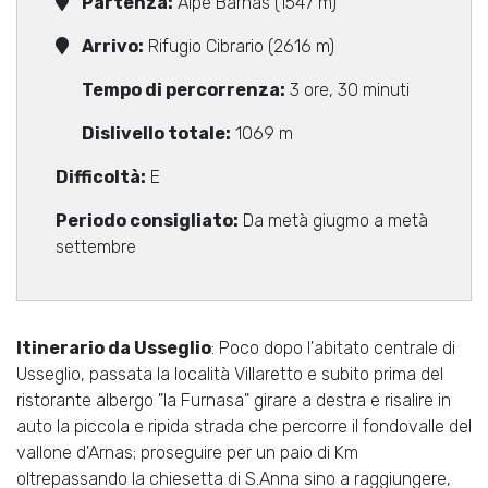
Partenza:
Alpe Barnas (1547 m)
Arrivo:
Rifugio Cibrario (2616 m)
Tempo di percorrenza:
3 ore, 30 minuti
Dislivello totale:
1069 m
Difficoltà:
E
Periodo consigliato:
Da metà giugmo a metà
settembre
Itinerario da Usseglio
: Poco dopo l'abitato centrale di
Usseglio, passata la località Villaretto e subito prima del
ristorante albergo "la Furnasa" girare a destra e risalire in
auto la piccola e ripida strada che percorre il fondovalle del
vallone d'Arnas; proseguire per un paio di Km
oltrepassando la chiesetta di S.Anna sino a raggiungere,