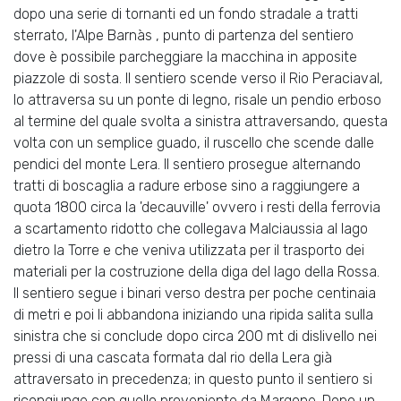
dopo una serie di tornanti ed un fondo stradale a tratti
sterrato, l'Alpe Barnàs , punto di partenza del sentiero
dove è possibile parcheggiare la macchina in apposite
piazzole di sosta. Il sentiero scende verso il Rio Peraciaval,
lo attraversa su un ponte di legno, risale un pendio erboso
al termine del quale svolta a sinistra attraversando, questa
volta con un semplice guado, il ruscello che scende dalle
pendici del monte Lera. Il sentiero prosegue alternando
tratti di boscaglia a radure erbose sino a raggiungere a
quota 1800 circa la 'decauville' ovvero i resti della ferrovia
a scartamento ridotto che collegava Malciaussia al lago
dietro la Torre e che veniva utilizzata per il trasporto dei
materiali per la costruzione della diga del lago della Rossa.
Il sentiero segue i binari verso destra per poche centinaia
di metri e poi li abbandona iniziando una ripida salita sulla
sinistra che si conclude dopo circa 200 mt di dislivello nei
pressi di una cascata formata dal rio della Lera già
attraversato in precedenza; in questo punto il sentiero si
ricongiunge con quello proveniente da Margone. Dopo un