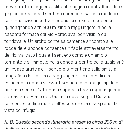
breve tratto in leggera salita che aggira i contrafforti delle
'prigioni della Lera' il sentiero riprende a salire in modo più
continuo passando tra macchie di drose e rododendri
guadagnando altri 300 m. sino a raggiungere la bella
cascata formata dal Rio Peraciaval ben visibile dal
fondovalle. Un ardito ponte saldamente ancorato alle
rocce delle sponde consente un facile attraversamento
del rio; valicato il quale il sentiero compie un ampio
tornante e si immette nella conca al centro della quale vi è
un invaso artificiale; il sentiero si mantiene sulla sinistra
orografica del rio sino a raggiungere i ripidi pendii che
chiudono la conca stessa. Il sentiero diventa quì ripido e
con una serie di 17 tornanti supera la balza raggiungendo il
soprastante Piano del Sabiunin dove sorge il Cibrario
consentendo finalmente all'escursionista una splendida
vista del rifugio.
N. B. Questo secondo itinerario presenta circa 200 m di
dislivello in meno e un tempo di percorrenza inferiore.