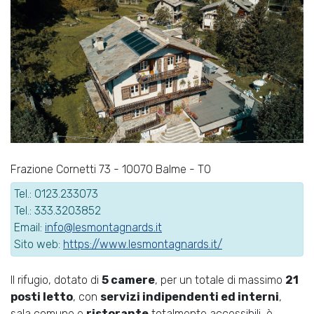
Frazione Cornetti 73 - 10070 Balme - TO
Tel.: 0123.233073
Tel.: 333.3203852
Email:
info@lesmontagnards.it
Sito web:
https://www.lesmontagnards.it/
Il rifugio, dotato di
5 camere
, per un totale di massimo
21
posti letto
, con
servizi indipendenti ed interni
,
sala comune e
ristorante
totalmente accessibili, è