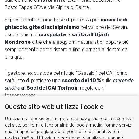
Posto Tappa GTA e Via Alpina di Balme.
Si presta inoltre come base di partenza per
cascate di
ghiaccio, gite di scialpinismo
nel vallone del Servin,
escursionismo,
ciaspolate
e
salita all'Uja di
Mondrone
oltre che a soggiorni naturalistici; oppure più
semplicemente come ristoro a fine giornata al rientro da
una gita.
Il gestore, ex custode del rifugio "Gastaldi" del CAI Torino,
sarà lieto di praticare uno
sconto del 10 %
sulle
merende
sinòire
ai Soci del CAI Torino
in regola con il
tesseramento.
Questo sito web utilizza i cookie
Share
Facebook
Twitter
Reddit
WhatsApp
Gmail
Utilizziamo i cookie per migliorare la navigazione e la sicurezza
del sito, per fornire funzionalità dei social media, fornire servizi
quali mappe di google e video youtube e per analizzare il
nostro traffico. Utilizziamo cookie per visualizzare annunci