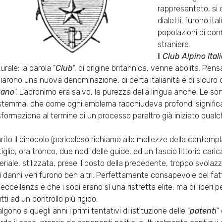
rappresentato, si c
dialetti; furono it
popolazioni di conf
straniere.
Il
Club Alpino Ital
urale: la parola "
Club
", di origine britannica, venne abolita. Pens
iarono una nuova denominazione, di certa italianità e di sicuro c
liano
". L'acronimo era salvo, la purezza della lingua anche. Le so
stemma, che come ogni emblema racchiudeva profondi significati
sformazione al termine di un processo peraltro già iniziato qual
rito il binocolo (pericoloso richiamo alle mollezze della contemp
tiglio, ora tronco, due nodi delle guide, ed un fascio littorio caric
eriale, stilizzata, prese il posto della precedente, troppo svolaz
i danni veri furono ben altri. Perfettamente consapevole del fatt
 eccellenza e che i soci erano sì una ristretta elite, ma di liberi 
itti ad un controllo più rigido.
lgono a quegli anni i primi tentativi di istituzione delle "
patenti
"