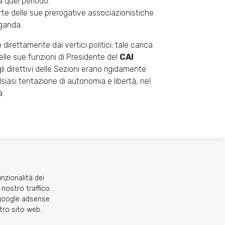
a quel periodo.
e delle sue prerogative associazionistiche
ganda.
direttamente dai vertici politici; tale carica
elle sue funzioni di Presidente del
CAI
i direttivi delle Sezioni erano rigidamente
lsiasi tentazione di autonomia e libertà, nel
a.
unzionalità dei
 nostro traffico.
o google adsense
stro sito web.
C.A.I. Sezione di Torino - via Barbaroux 1