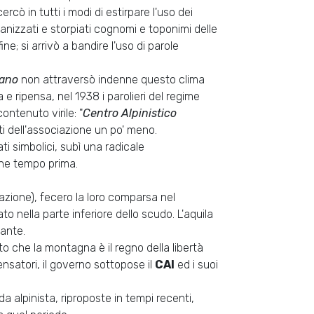
ercò in tutti i modi di estirpare l'uso dei
alianizzati e storpiati cognomi e toponimi delle
ine; si arrivò a bandire l'uso di parole
iano
non attraversò indenne questo clima
a e ripensa, nel 1938 i parolieri del regime
ontenuto virile: "
Centro Alpinistico
rti dell'associazione un po' meno.
 simbolici, subì una radicale
che tempo prima.
lazione), fecero la loro comparsa nel
ato nella parte inferiore dello scudo. L'aquila
zante.
o che la montagna è il regno della libertà
pensatori, il governo sottopose il
CAI
ed i suoi
 da alpinista, riproposte in tempi recenti,