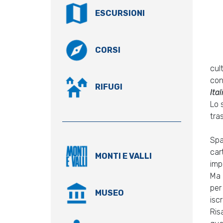
ESCURSIONI
CORSI
cult
con
RIFUGI
Ita
Lo 
tra
Spa
car
MONTI E VALLI
imp
Ma 
per
MUSEO
iscr
Risa