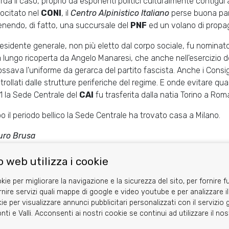
rda il caso, proprio da esponenti politici culturalmente contigui 
ocitato nel
CONI
, il
Centro Alpinistico Italiano
perse buona part
enendo, di fatto, una succursale del
PNF
ed un volano di propa
Presidente generale, non più eletto dal corpo sociale, fu nominato 
a lungo ricoperta da Angelo Manaresi, che anche nell'esercizio d
ossava l'uniforme da gerarca del partito fascista. Anche i Consigl
trollati dalle strutture periferiche del regime. E onde evitare qua
1 la Sede Centrale del
CAI
fu trasferita dalla natia Torino a Rom
o il periodo bellico la Sede Centrale ha trovato casa a Milano.
ro Brusa
Share
Facebook
Twitter
 web utilizza i cookie
kie per migliorare la navigazione e la sicurezza del sito, per fornire f
rnire servizi quali mappe di google e video youtube e per analizzare il
ie per visualizzare annunci pubblicitari personalizzati con il servizi
nti e Valli. Acconsenti ai nostri cookie se continui ad utilizzare il no
Area riservata