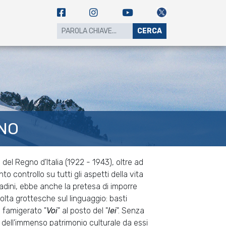
CERCA
ANO
 del Regno d'Italia (1922 - 1943), oltre ad
to controllo su tutti gli aspetti della vita
tadini, ebbe anche la pretesa di imporre
volta grottesche sul linguaggio: basti
l famigerato "
Voi
" al posto del "
lei
". Senza
dell'immenso patrimonio culturale da essi