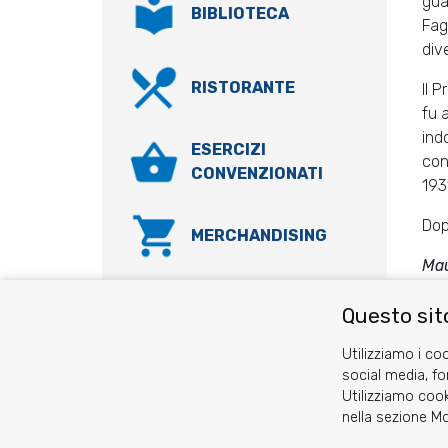
gua
BIBLIOTECA
Fag
div
RISTORANTE
Il 
fu 
ind
ESERCIZI
con
CONVENZIONATI
193
Dop
MERCHANDISING
Mau
Questo sito
Utilizziamo i coo
social media, fo
Utilizziamo cook
nella sezione Mo
Cookie
Privacy Policy