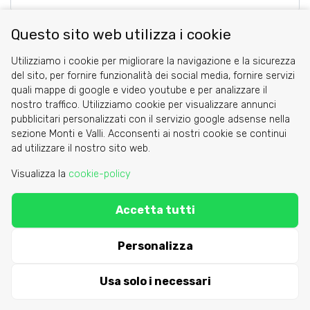
Questo sito web utilizza i cookie
Utilizziamo i cookie per migliorare la navigazione e la sicurezza
del sito, per fornire funzionalità dei social media, fornire servizi
quali mappe di google e video youtube e per analizzare il
nostro traffico. Utilizziamo cookie per visualizzare annunci
pubblicitari personalizzati con il servizio google adsense nella
sezione Monti e Valli. Acconsenti ai nostri cookie se continui
Cookie
ad utilizzare il nostro sito web.
Privacy Policy
Visualizza la
cookie-policy
Area riservata
Accetta tutti
C.A.I. Sezione di Torino - via Barbaroux 1
segreteria@caitorino.it
- tel:
011 546031
Personalizza
Usa solo i necessari