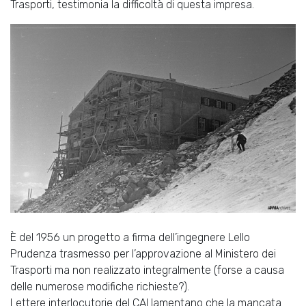
Trasporti, testimonia la difficoltà di questa impresa.
È del 1956 un progetto a firma dell’ingegnere Lello
Prudenza trasmesso per l’approvazione al Ministero dei
Trasporti ma non realizzato integralmente (forse a causa
delle numerose modifiche richieste?).
Lettere interlocutorie del CAI lamentano che la mancata