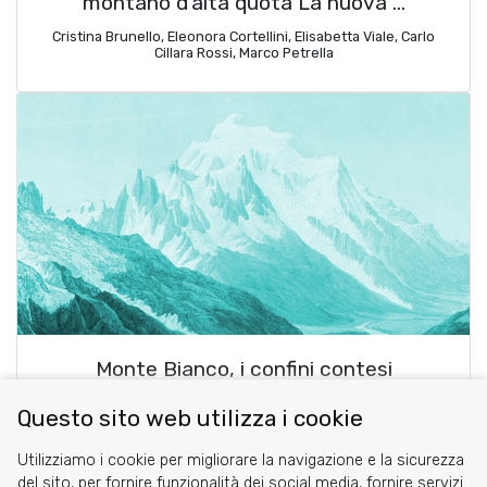
montano d’alta quota La nuova …
Cristina Brunello, Eleonora Cortellini, Elisabetta Viale, Carlo
Cillara Rossi, Marco Petrella
Monte Bianco, i confini contesi
Stefano Delfino
Questo sito web utilizza i cookie
Utilizziamo i cookie per migliorare la navigazione e la sicurezza
blog comments powered by
Disqus
del sito, per fornire funzionalità dei social media, fornire servizi