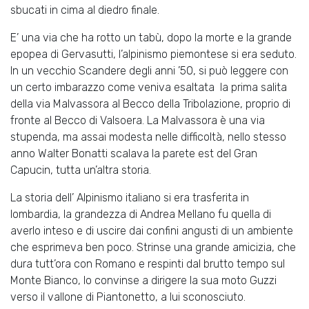
sbucati in cima al diedro finale.
E’ una via che ha rotto un tabù, dopo la morte e la grande
epopea di Gervasutti, l’alpinismo piemontese si era seduto.
In un vecchio Scandere degli anni ’50, si può leggere con
un certo imbarazzo come veniva esaltata la prima salita
della via Malvassora al Becco della Tribolazione, proprio di
fronte al Becco di Valsoera. La Malvassora è una via
stupenda, ma assai modesta nelle difficoltà, nello stesso
anno Walter Bonatti scalava la parete est del Gran
Capucin, tutta un’altra storia.
La storia dell’ Alpinismo italiano si era trasferita in
lombardia, la grandezza di Andrea Mellano fu quella di
averlo inteso e di uscire dai confini angusti di un ambiente
che esprimeva ben poco. Strinse una grande amicizia, che
dura tutt’ora con Romano e respinti dal brutto tempo sul
Monte Bianco, lo convinse a dirigere la sua moto Guzzi
verso il vallone di Piantonetto, a lui sconosciuto.