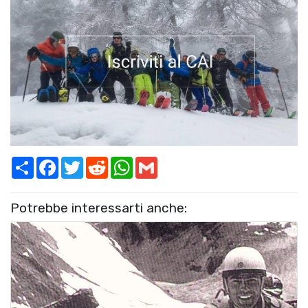
Share
Facebook
Twitter
Reddit
WhatsApp
Gmail
Potrebbe interessarti anche: