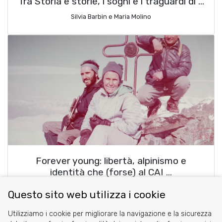
Tra Storia e storie, i sogni e i traguardi di …
Silvia Barbin e Maria Molino
Forever young: libertà, alpinismo e
identità che (forse) al CAI …
Flavio Coffano
Questo sito web utilizza i cookie
Utilizziamo i cookie per migliorare la navigazione e la sicurezza
blog comments powered by
Disqus