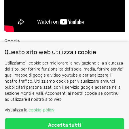
Storia
Questo sito web utilizza i cookie
Il rifugio è di proprietà del CAI di Torino, che l'ha
inaugurato nel 1934
. Il rifugio è stato ampliato nel 1987.
Utilizziamo i cookie per migliorare la navigazione e la sicurezza
del sito, per fornire funzionalità dei social media, fornire servizi
quali mappe di google e video youtube e per analizzare il
nostro traffico. Utilizziamo cookie per visualizzare annunci
pubblicitari personalizzati con il servizio google adsense nella
sezione Monti e Valli. Acconsenti ai nostri cookie se continui
Cookie
ad utilizzare il nostro sito web.
Privacy Policy
Visualizza la
cookie-policy
Area riservata
Accetta tutti