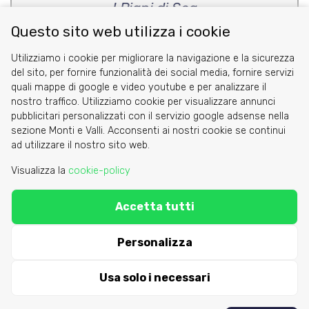
I Piani di Sea
Questo sito web utilizza i cookie
di Marco Blatto
Utilizziamo i cookie per migliorare la navigazione e la sicurezza
del sito, per fornire funzionalità dei social media, fornire servizi
quali mappe di google e video youtube e per analizzare il
nostro traffico. Utilizziamo cookie per visualizzare annunci
pubblicitari personalizzati con il servizio google adsense nella
sezione Monti e Valli. Acconsenti ai nostri cookie se continui
Cookie
ad utilizzare il nostro sito web.
Privacy Policy
Visualizza la
cookie-policy
Area riservata
Accetta tutti
C.A.I. Sezione di Torino - via Barbaroux 1
segreteria@caitorino.it
- tel:
011 546031
Personalizza
Usa solo i necessari