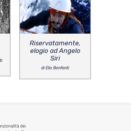
Riservatamente,
elogio ad Angelo
Siri
ub
o
di Elio Bonfanti
unzionalità dei