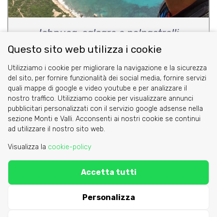
Ichnusa: calcare e polpastrelli
Questo sito web utilizza i cookie
di Claudio Battezzati & Gian Piero Porcheddu
Utilizziamo i cookie per migliorare la navigazione e la sicurezza
del sito, per fornire funzionalità dei social media, fornire servizi
quali mappe di google e video youtube e per analizzare il
nostro traffico. Utilizziamo cookie per visualizzare annunci
pubblicitari personalizzati con il servizio google adsense nella
sezione Monti e Valli. Acconsenti ai nostri cookie se continui
Cookie
ad utilizzare il nostro sito web.
Privacy Policy
Visualizza la
cookie-policy
Area riservata
Accetta tutti
C.A.I. Sezione di Torino - via Barbaroux 1
segreteria@caitorino.it
- tel:
011 546031
Personalizza