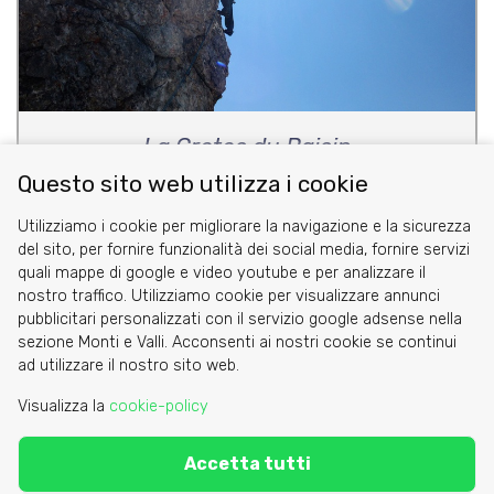
La Cretes du Raisin
Questo sito web utilizza i cookie
di Valentina Saggese
Utilizziamo i cookie per migliorare la navigazione e la sicurezza
del sito, per fornire funzionalità dei social media, fornire servizi
quali mappe di google e video youtube e per analizzare il
nostro traffico. Utilizziamo cookie per visualizzare annunci
pubblicitari personalizzati con il servizio google adsense nella
sezione Monti e Valli. Acconsenti ai nostri cookie se continui
Cookie
ad utilizzare il nostro sito web.
Privacy Policy
Visualizza la
cookie-policy
Area riservata
Accetta tutti
C.A.I. Sezione di Torino - via Barbaroux 1