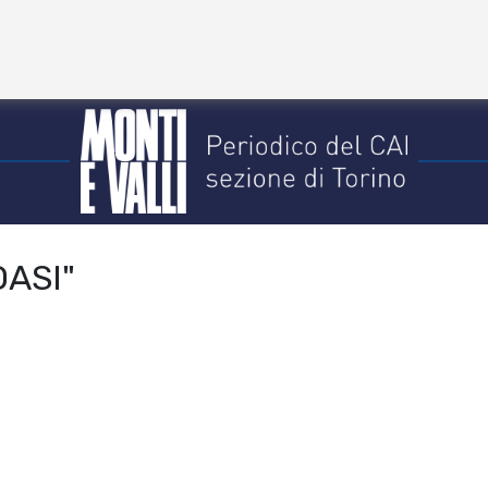
OASI"