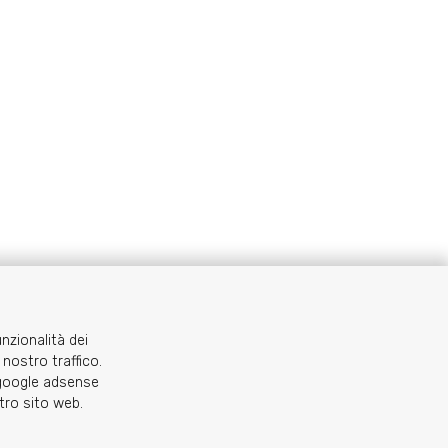
C.A.I. Sezione di Torino - via Barbaroux 1
unzionalità dei
segreteria@caitorino.it
- tel:
011 546031
 nostro traffico.
o google adsense
stro sito web.