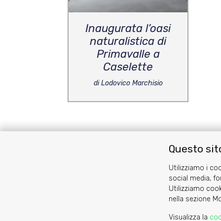
Inaugurata l’oasi
naturalistica di
Primavalle a
Caselette
di Lodovico Marchisio
Questo sito
Cookie
Privacy Policy
Utilizziamo i coo
social media, fo
Utilizziamo cook
nella sezione Mo
Visualizza la
coo