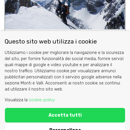
Nel Regno dello Sci Ripido
Questo sito web utilizza i cookie
Utilizziamo i cookie per migliorare la navigazione e la sicurezza
del sito, per fornire funzionalità dei social media, fornire servizi
quali mappe di google e video youtube e per analizzare il
nostro traffico. Utilizziamo cookie per visualizzare annunci
pubblicitari personalizzati con il servizio google adsense nella
sezione Monti e Valli. Acconsenti ai nostri cookie se continui
Cookie
ad utilizzare il nostro sito web.
Privacy Policy
Visualizza la
cookie-policy
Area riservata
Accetta tutti
C.A.I. Sezione di Torino - via Barbaroux 1
segreteria@caitorino.it
- tel:
011 546031