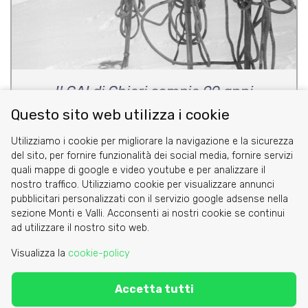
Il CAI di Chieri compie 90 anni
Questo sito web utilizza i cookie
di Marco Lavezzo
Utilizziamo i cookie per migliorare la navigazione e la sicurezza
del sito, per fornire funzionalità dei social media, fornire servizi
quali mappe di google e video youtube e per analizzare il
nostro traffico. Utilizziamo cookie per visualizzare annunci
pubblicitari personalizzati con il servizio google adsense nella
sezione Monti e Valli. Acconsenti ai nostri cookie se continui
Cookie
ad utilizzare il nostro sito web.
Privacy Policy
Visualizza la
cookie-policy
Area riservata
Accetta tutti
C.A.I. Sezione di Torino - via Barbaroux 1