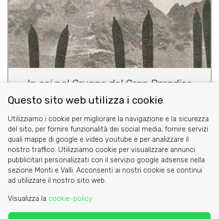
In sci nel Gruppo del Gran Paradiso
Questo sito web utilizza i cookie
di Carlo Crovella
Utilizziamo i cookie per migliorare la navigazione e la sicurezza
del sito, per fornire funzionalità dei social media, fornire servizi
quali mappe di google e video youtube e per analizzare il
nostro traffico. Utilizziamo cookie per visualizzare annunci
pubblicitari personalizzati con il servizio google adsense nella
sezione Monti e Valli. Acconsenti ai nostri cookie se continui
Cookie
ad utilizzare il nostro sito web.
Privacy Policy
Visualizza la
cookie-policy
Area riservata