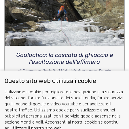
Gouloctica: la cascata di ghiaccio e
l'esaltazione dell'effimero
di Giampiero Bertotti (I.N.A.) istruttore della Scuola
Nazionale di Alpinismo G.Gervasutti e Valentina Saggese,
Questo sito web utilizza i cookie
ex-allieva
Utilizziamo i cookie per migliorare la navigazione e la sicurezza
del sito, per fornire funzionalità dei social media, fornire servizi
quali mappe di google e video youtube e per analizzare il
nostro traffico. Utilizziamo cookie per visualizzare annunci
pubblicitari personalizzati con il servizio google adsense nella
sezione Monti e Valli. Acconsenti ai nostri cookie se continui
Cookie
ad utilizzare il nostro sito web.