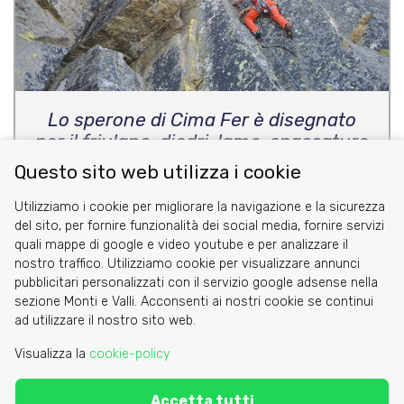
Lo sperone di Cima Fer è disegnato
per il friulano: diedri, lame, spaccature
di pietra onesta (*)
Questo sito web utilizza i cookie
Utilizziamo i cookie per migliorare la navigazione e la sicurezza
del sito, per fornire funzionalità dei social media, fornire servizi
quali mappe di google e video youtube e per analizzare il
nostro traffico. Utilizziamo cookie per visualizzare annunci
pubblicitari personalizzati con il servizio google adsense nella
sezione Monti e Valli. Acconsenti ai nostri cookie se continui
Cookie
ad utilizzare il nostro sito web.
Privacy Policy
Visualizza la
cookie-policy
Area riservata
Accetta tutti