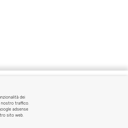
C.A.I. Sezione di Torino - via Barbaroux 1
segreteria@caitorino.it
- tel:
011 546031
unzionalità dei
 nostro traffico.
o google adsense
stro sito web.