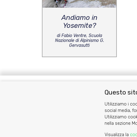
Andiamo in
Yosemite?
di Fabio Ventre, Scuola
Nazionale di Alpinismo G.
Gervasutti
Questo sito
Cookie
Privacy Policy
Utilizziamo i coo
social media, fo
Utilizziamo cook
nella sezione Mo
Visualizza la
coo