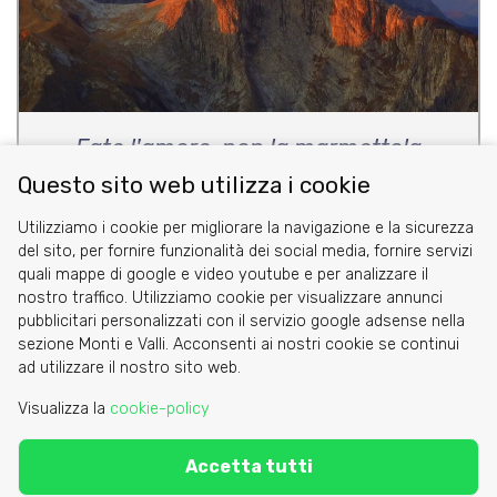
Fate l'amore, non la marmettola
Questo sito web utilizza i cookie
di Margherita Cantarelli e Laura Papucci
Utilizziamo i cookie per migliorare la navigazione e la sicurezza
del sito, per fornire funzionalità dei social media, fornire servizi
quali mappe di google e video youtube e per analizzare il
nostro traffico. Utilizziamo cookie per visualizzare annunci
pubblicitari personalizzati con il servizio google adsense nella
sezione Monti e Valli. Acconsenti ai nostri cookie se continui
Cookie
ad utilizzare il nostro sito web.
Privacy Policy
Visualizza la
cookie-policy
Area riservata
Accetta tutti
C.A.I. Sezione di Torino - via Barbaroux 1