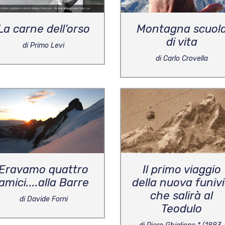
La carne dell’orso
Montagna scuol
di vita
di Primo Levi
di Carlo Crovella
Eravamo quattro
Il primo viaggio
amici....alla Barre
della nuova funiv
che salirà al
di Davide Forni
Teodulo