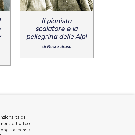
I
Il pianista
e
scalatore e la
w
pellegrina delle Alpi
di Mauro Brusa
unzionalità dei
 nostro traffico.
o google adsense