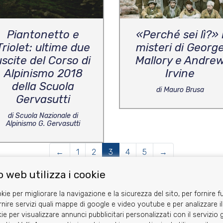
Piantonetto e
«Perché sei lì?» 
Triolet: ultime due
misteri di Georg
uscite del Corso di
Mallory e Andre
Alpinismo 2018
Irvine
della Scuola
di Mauro Brusa
Gervasutti
di Scuola Nazionale di
Alpinismo G. Gervasutti
←
1
2
3
4
5
→
 web utilizza i cookie
kie per migliorare la navigazione e la sicurezza del sito, per fornire f
rnire servizi quali mappe di google e video youtube e per analizzare il
ie per visualizzare annunci pubblicitari personalizzati con il servizi