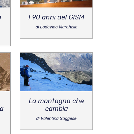
a
I 90 anni del GISM
di Lodovico Marchisio
La montagna che
ia
cambia
di Valentina Saggese