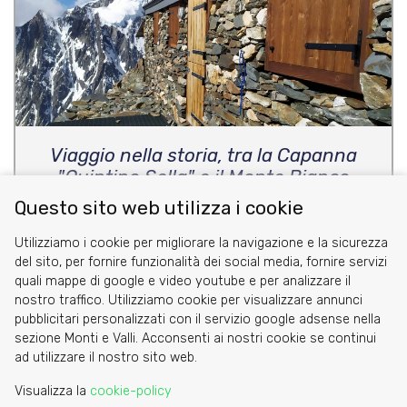
Viaggio nella storia, tra la Capanna
"Quintino Sella" e il Monte Bianco
Questo sito web utilizza i cookie
di Nazzareno e Richard
Utilizziamo i cookie per migliorare la navigazione e la sicurezza
del sito, per fornire funzionalità dei social media, fornire servizi
quali mappe di google e video youtube e per analizzare il
nostro traffico. Utilizziamo cookie per visualizzare annunci
pubblicitari personalizzati con il servizio google adsense nella
sezione Monti e Valli. Acconsenti ai nostri cookie se continui
Cookie
ad utilizzare il nostro sito web.
Privacy Policy
Visualizza la
cookie-policy