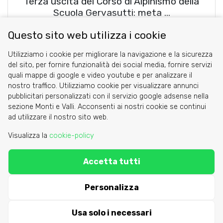
Terza uscita del Corso di Alpinismo della
Scuola Gervasutti: meta …
Gian Piero Porcheddu
Questo sito web utilizza i cookie
Utilizziamo i cookie per migliorare la navigazione e la sicurezza
blog comments powered by
Disqus
del sito, per fornire funzionalità dei social media, fornire servizi
quali mappe di google e video youtube e per analizzare il
nostro traffico. Utilizziamo cookie per visualizzare annunci
pubblicitari personalizzati con il servizio google adsense nella
sezione Monti e Valli. Acconsenti ai nostri cookie se continui
Cookie
ad utilizzare il nostro sito web.
Privacy Policy
Visualizza la
cookie-policy
Area riservata
Accetta tutti
C.A.I. Sezione di Torino - via Barbaroux 1
segreteria@caitorino.it
- tel:
011 546031
Personalizza
Usa solo i necessari