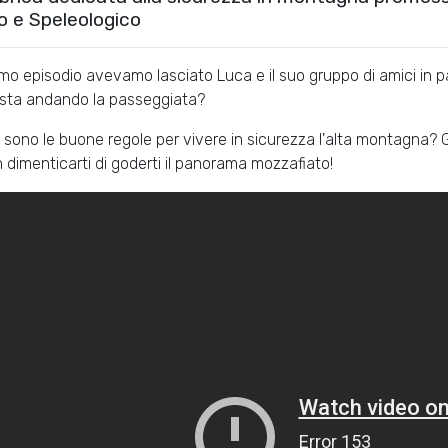
o e Speleologico
imo episodio avevamo lasciato Luca e il suo gruppo di amici in 
sta andando la passeggiata?
i sono le buone regole per vivere in sicurezza l'alta montagna? 
on dimenticarti di goderti il panorama mozzafiato!