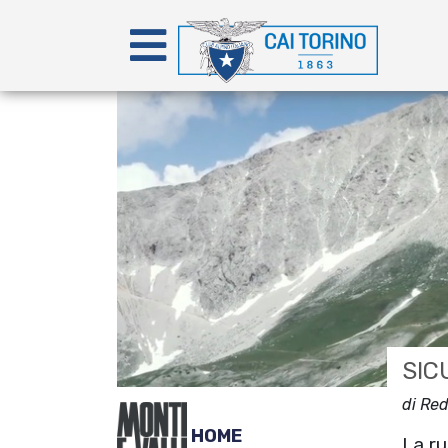
SIC
di Re
HOME
La r