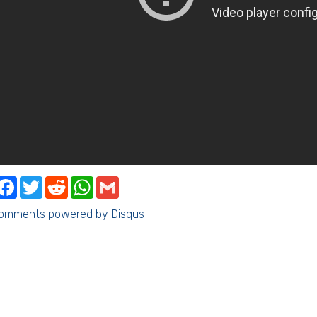
Share
Faceb
Twi
R
comments powered by
Disqus