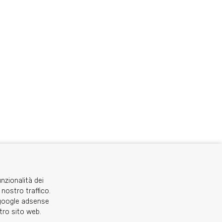
unzionalità dei
 nostro traffico.
o google adsense
stro sito web.
C.A.I. Sezione di Torino - via Barbaroux 1