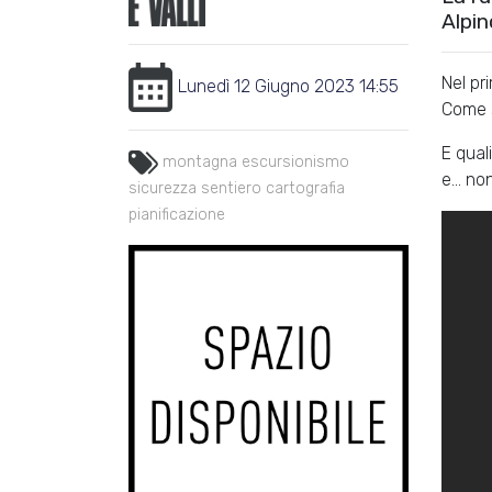
Alpin
Nel pr
Lunedì 12 Giugno 2023 14:55
Come 
E qual
montagna
escursionismo
e... n
sicurezza
sentiero
cartografia
pianificazione