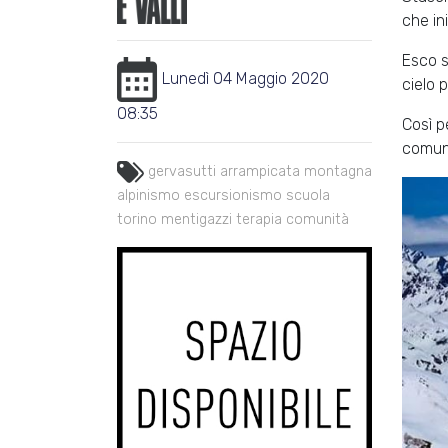
che in
Esco s
Lunedì 04 Maggio 2020
cielo 
08:35
Così p
comun
gervasutti
arrampicata
montagna
alpinismo
escursionismo
scuola
torino
mentigazzi
terapia
comunità