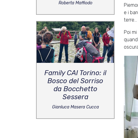
Roberta Maffiodo
Piemon
e i ba
terre...
Poi mi
quando
oscura
Family CAI Torino: il
Bosco del Sorriso
da Bocchetto
Sessera
Gianluca Masera Cucca