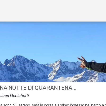
UNA NOTTE DI QUARANTENA...
nluca Menichetti
a sono più sereno, sarà la corsa e il primo ingresso nel parco a c