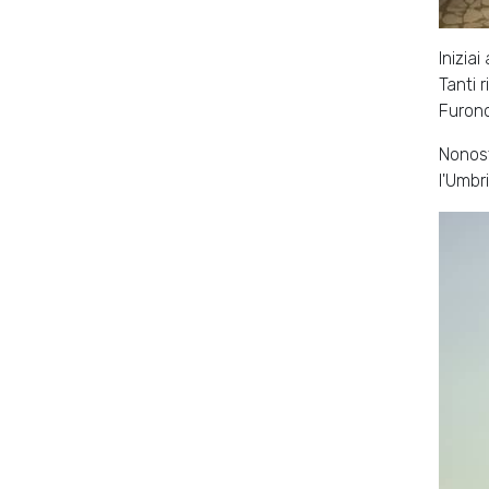
Iniziai
Tanti 
Furono 
Nonost
l'Umbr