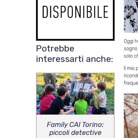
Oggi h
Potrebbe
sogno 
solo c
interessarti anche:
Il mio
ricond
freque
Family CAI Torino:
piccoli detective