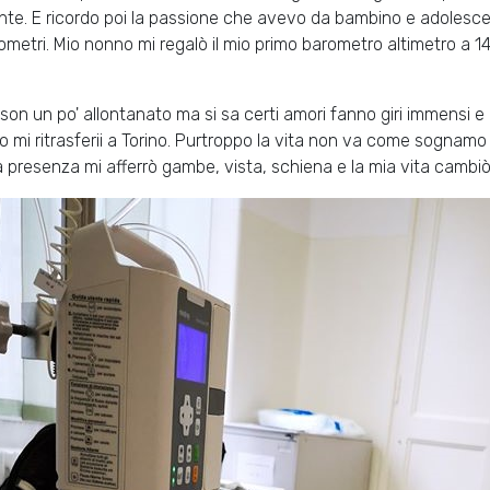
te. E ricordo poi la passione che avevo da bambino e adolescent
rometri. Mio nonno mi regalò il mio primo barometro altimetro a 14
 son un po' allontanato ma si sa certi amori fanno giri immensi e 
 mi ritrasferii a Torino. Purtroppo la vita non va come sogna
 presenza mi afferrò gambe, vista, schiena e la mia vita cambi