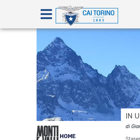
IN 
di Gia
HOME
Staser