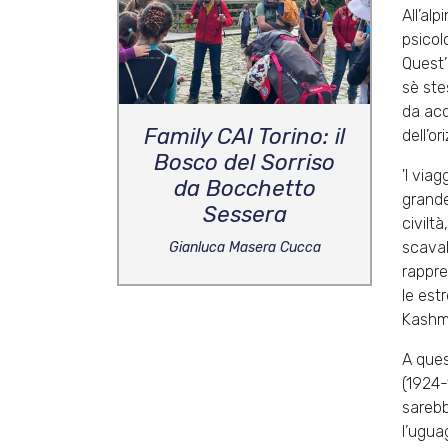
All’al
psicol
Quest’u
sè ste
da acq
Family CAI Torino: il
dell’or
Bosco del Sorriso
'I via
da Bocchetto
grande
Sessera
civiltà
scaval
Gianluca Masera Cucca
rappre
le est
Kashmi
A ques
(1924-
sarebb
l’ugua