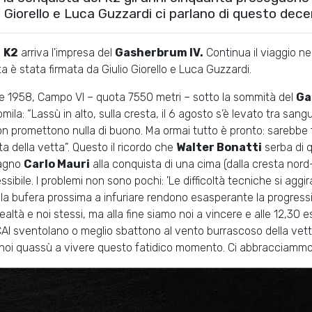
o Giorello e Luca Guzzardi ci parlano di questo dece
l
K2
arriva l'impresa del
Gasherbrum IV.
Continua il viaggio nel
a è stata firmata da Giulio Giorello e Luca Guzzardi.
e 1958, Campo VI – quota 7550 metri – sotto la sommità del
Ga
tomila: “Lassù in alto, sulla cresta, il 6 agosto s’è levato tra san
n promettono nulla di buono. Ma ormai tutto è pronto: sarebbe fo
ta della vetta”. Questo il ricordo che
Walter Bonatti
serba di q
agno
Carlo Mauri
alla conquista di una cima (dalla cresta nord-e
ssibile. I problemi non sono pochi: 'Le difficoltà tecniche si aggir
 la bufera prossima a infuriare rendono esasperante la progress
 realtà e noi stessi, ma alla fine siamo noi a vincere e alle 12,30 e
CAI sventolano o meglio sbattono al vento burrascoso della vett
noi quassù a vivere questo fatidico momento. Ci abbracciammo