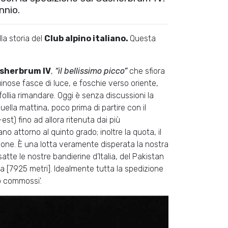
nnio.
la storia del
Club alpino italiano.
Questa
sherbrum IV
,
“il bellissimo picco”
che sfiora
guinose fasce di luce, e foschie verso oriente,
llia rimandare. Oggi è senza discussioni la
uella mattina, poco prima di partire con il
st) fino ad allora ritenuta dai più
ano attorno al quinto grado; inoltre la quota, il
ione. È una lotta veramente disperata la nostra
satte le nostre bandierine d’Italia, del Pakistan
a [7925 metri]. Idealmente tutta la spedizione
 commossi'.