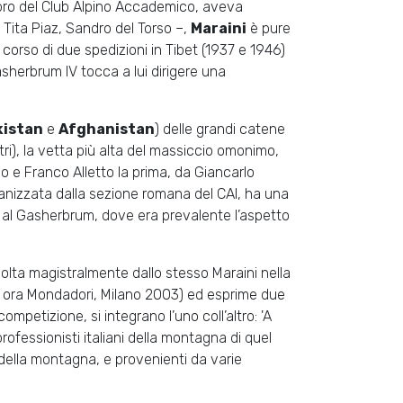
embro del Club Alpino Accademico, aveva
, Tita Piaz, Sandro del Torso –,
Maraini
è pure
orso di due spedizioni in Tibet (1937 e 1946)
sherbrum IV tocca a lui dirigere una
kistan
e
Afghanistan
) delle grandi catene
i), la vetta più alta del massiccio omonimo,
o e Franco Alletto la prima, da Giancarlo
rganizzata dalla sezione romana del CAI, ha una
 al Gasherbrum, dove era prevalente l’aspetto
 colta magistralmente dallo stesso Maraini nella
; ora Mondadori, Milano 2003) ed esprime due
 competizione, si integrano l’uno coll’altro: 'A
rofessionisti italiani della montagna di quel
 della montagna, e provenienti da varie