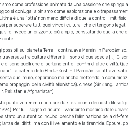
pinismo come professione animata da una passione che spinge a sf
ogico si coniuga l’alpinismo come esplorazione e oltrepassamento
ltima è una 'lotta' non meno difficile di quella contro i limiti fisici
ssi per superare tutti quei vincoli culturali che ci tengono legati
uisire invece un orizzonte più ampio, constatando quella che da p
izzonte.
ggi possibili sul pianeta Terra – continuava Maraini in Paropàmiso
 traversata fra culture differenti – sono di due specie [...]. Ci so
, e ci sono quelli che ci portano entro i confini di altre civiltà. Q
cano'. La catena dello Hindu-Kush – il Paropàmiso attraversato
senta quel muro, separando ma anche mettendo in comunicazione
reme propaggini della civiltà ellenistica), cinese (Sinkiang, l’anti
r, Pakistan e Afghanistan).
to punto vorremmo ricordare due tesi di uno dei nostri filosofi p
1994). Per lui il sogno di ridurre il variopinto mosaico delle umane
e stato un autentico incubo, perché l’eliminazione della dif-fe
glianza dei diritti, ma con il livellamento e la tirannide. Eppure