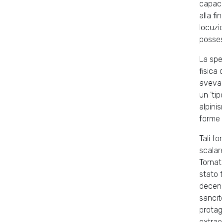
capaci
alla f
locuzi
posses
La spe
fisica
aveva 
un 'ti
alpinis
forme s
Tali f
scalar
Tornat
stato 
decenn
sancit
protag
extrae