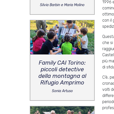
1996 e
Silvia Barbin e Maria Molino
cominc
ottimo
con il
spediz
Questa
che si
raggiu
Castel
più ma
Family CAI Torino:
di sfid
piccoli detective
della montagna al
C’è, p
Rifugio Amprimo
cronac
volti d
Sonia Artuso
differ
period
profess