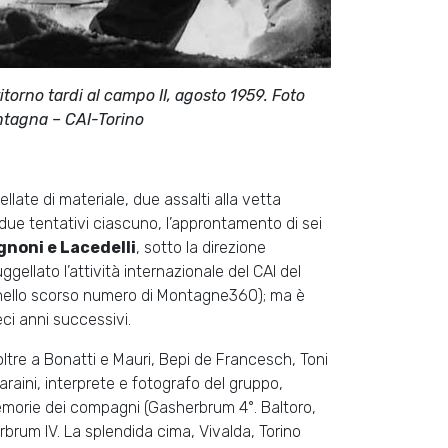
torno tardi al campo II, agosto 1959. Foto
ntagna – CAI-Torino
late di materiale, due assalti alla vetta
ue tentativi ciascuno, l’approntamento di sei
noni e Lacedelli
, sotto la direzione
gellato l’attività internazionale del CAI del
 nello scorso numero di Montagne360); ma è
ci anni successivi.
 oltre a Bonatti e Mauri, Bepi de Francesch, Toni
raini, interprete e fotografo del gruppo,
emorie dei compagni (Gasherbrum 4°. Baltoro,
brum IV. La splendida cima, Vivalda, Torino