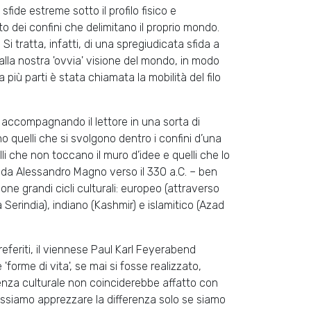
ide estreme sotto il profilo fisico e
 dei confini che delimitano il proprio mondo.
. Si tratta, infatti, di una spregiudicata sfida a
 alla nostra 'ovvia' visione del mondo, in modo
iù parti è stata chiamata la mobilità del filo
, accompagnando il lettore in una sorta di
no quelli che si svolgono dentro i confini d’una
uelli che non toccano il muro d’idee e quelli che lo
 da Alessandro Magno verso il 330 a.C. – ben
 grandi cicli culturali: europeo (attraverso
ca Serindia), indiano (Kashmir) e islamitico (Azad
referiti, il viennese Paul Karl Feyerabend
 'forme di vita', se mai si fosse realizzato,
renza culturale non coinciderebbe affatto con
, possiamo apprezzare la differenza solo se siamo