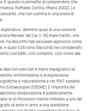
a noi. E questo ci permette di comprendere che
bondanza, Raffaello Cortina, Milano 2002). La
incessante, che non culmina in una presa di
e.
 esplorativo, diremmo quasi di una versione
vista Mensile' del Cai, n. 10) Mario Fantin, che
re, ha descritto tale peculiare approccio come
ute, e quasi tutti sono d’accordo nel considerarlo
inismo così bello, così completo, così vicino alle
lle idee non solo non è meno impegnativo di
ertorio d’informazione e di espressione.
ografiche e naturalistiche e nel 1967 sarebbe
smo Extraeuropeo (CISDAE). E l’impronta del
l’alpinismo d’esplorazione è pubblicamente
liano di un Riconosci-mento intitolato a uno dei
segnato di anno in anno a una spedizione
lmente con finalità scientifiche (per di più 'in