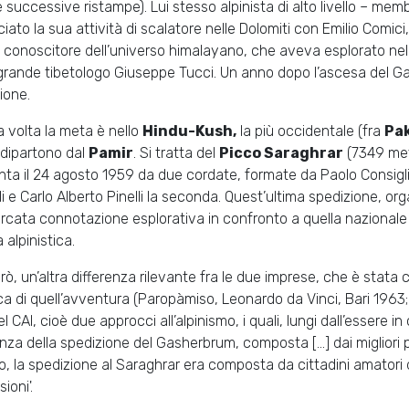
 successive ristampe). Lui stesso alpinista di alto livello – m
iato la sua attività di scalatore nelle Dolomiti con Emilio Comici
 conoscitore dell’universo himalayano, che aveva esplorato nel c
 grande tibetologo Giuseppe Tucci. Un anno dopo l’ascesa del Ga
ione.
 volta la meta è nello
Hindu-Kush,
la più occidentale (fra
Pa
 dipartono dal
Pamir
. Si tratta del
Picco Saraghrar
(7349 metr
nta il 24 agosto 1959 da due cordate, formate da Paolo Consigli
li e Carlo Alberto Pinelli la seconda. Quest’ultima spedizione, o
rcata connotazione esplorativa in confronto a quella nazionale
a alpinistica.
erò, un’altra differenza rilevante fra le due imprese, che è stata
a di quell’avventura (Paropàmiso, Leonardo da Vinci, Bari 1963
el CAI, cioè due approcci all’alpinismo, i quali, lungi dall’essere in
enza della spedizione del Gasherbrum, composta [...] dai migliori p
o, la spedizione al Saraghrar era composta da cittadini amatori
ioni'.