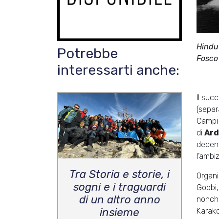
Hindu-
Potrebbe
Fosco
interessarti anche:
Il suc
(separ
Campi 
di
Ard
decenn
l’ambi
Tra Storia e storie, i
Organ
sogni e i traguardi
Gobbi,
di un altro anno
nonché
insieme
Karako