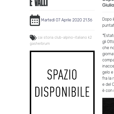
Giuli
Dopo i
Martedì 07 Aprile 2020 21:36
puntat
"
Estat
cai
storia
club-alpino-italiano
k2
gli Ot
gasherbrum
che no
giorna
comp
inacce
gelo e
fra la
e del 
è con 