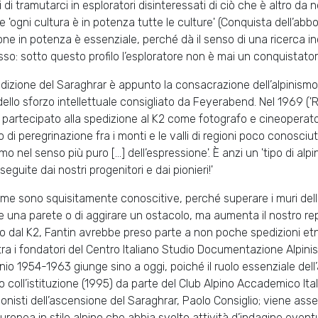
 di tramutarci in esploratori disinteressati di ciò che è altro d
ine 'ogni cultura è in potenza tutte le culture' (Conquista dell’ab
one in potenza è essenziale, perché dà il senso di una ricerca 
so: sotto questo profilo l’esploratore non è mai un conquistator
dizione del Saraghrar è appunto la consacrazione dell’alpinismo
 dello sforzo intellettuale consigliato da Feyerabend. Nel 1969 ('Ri
partecipato alla spedizione al K2 come fotografo e cineoperato
po di peregrinazione fra i monti e le valli di regioni poco conosci
mo nel senso più puro [...] dell’espressione'. È anzi un 'tipo di alp
eguite dai nostri progenitori e dai pionieri!'
orme sono squisitamente conoscitive, perché superare i muri de
e una parete o di aggirare un ostacolo, ma aumenta il nostro rep
o dal K2, Fantin avrebbe preso parte a non poche spedizioni etn
tra i fondatori del Centro Italiano Studio Documentazione Alpini
io 1954-1963 giunge sino a oggi, poiché il ruolo essenziale del
o coll’istituzione (1995) da parte del Club Alpino Accademico Ita
onisti dell’ascensione del Saraghrar, Paolo Consiglio; viene as
uropea in stile alpino che abbia svolto attività d’indagine eventua