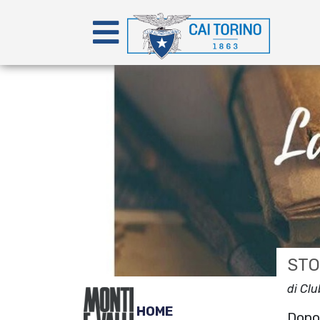
STO
di Clu
HOME
Dopo 