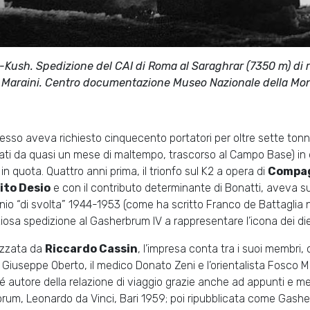
Kush. Spedizione del CAI di Roma al Saraghrar (7350 m) di ri
 Maraini. Centro documentazione Museo Nazionale della Mo
cesso aveva richiesto cinquecento portatori per oltre sette tonnel
ati da quasi un mese di maltempo, trascorso al Campo Base) in d
in quota. Quattro anni prima, il trionfo sul K2 a opera di
Compag
ito Desio
e con il contributo determinante di Bonatti, aveva sug
io “di svolta” 1944-1953 (come ha scritto Franco de Battaglia
ziosa spedizione al Gasherbrum IV a rappresentare l’icona dei die
izzata da
Riccardo Cassin
, l’impresa conta tra i suoi membri,
 Giuseppe Oberto, il medico Donato Zeni e l’orientalista Fosco Ma
 autore della relazione di viaggio grazie anche ad appunti e m
rum, Leonardo da Vinci, Bari 1959; poi ripubblicata come Gasher