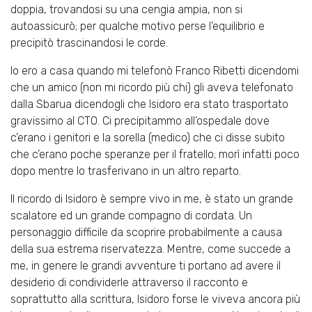
doppia, trovandosi su una cengia ampia, non si
autoassicurò; per qualche motivo perse l’equilibrio e
precipitò trascinandosi le corde.
Io ero a casa quando mi telefonò Franco Ribetti dicendomi
che un amico (non mi ricordo più chi) gli aveva telefonato
dalla Sbarua dicendogli che Isidoro era stato trasportato
gravissimo al CTO. Ci precipitammo all’ospedale dove
c’erano i genitori e la sorella (medico) che ci disse subito
che c’erano poche speranze per il fratello; morì infatti poco
dopo mentre lo trasferivano in un altro reparto.
Il ricordo di Isidoro è sempre vivo in me, è stato un grande
scalatore ed un grande compagno di cordata. Un
personaggio difficile da scoprire probabilmente a causa
della sua estrema riservatezza. Mentre, come succede a
me, in genere le grandi avventure ti portano ad avere il
desiderio di condividerle attraverso il racconto e
soprattutto alla scrittura, Isidoro forse le viveva ancora più