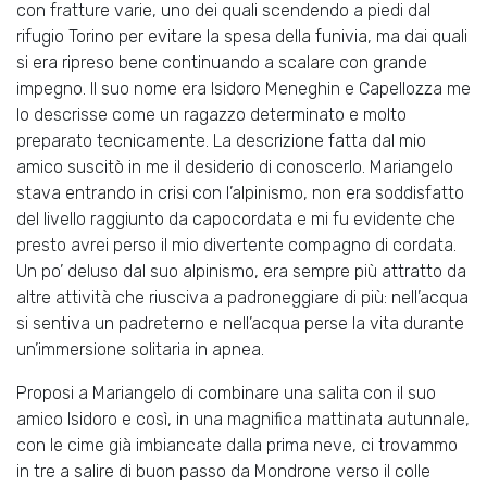
con fratture varie, uno dei quali scendendo a piedi dal
rifugio Torino per evitare la spesa della funivia, ma dai quali
si era ripreso bene continuando a scalare con grande
impegno. Il suo nome era Isidoro Meneghin e Capellozza me
lo descrisse come un ragazzo determinato e molto
preparato tecnicamente. La descrizione fatta dal mio
amico suscitò in me il desiderio di conoscerlo. Mariangelo
stava entrando in crisi con l’alpinismo, non era soddisfatto
del livello raggiunto da capocordata e mi fu evidente che
presto avrei perso il mio divertente compagno di cordata.
Un po’ deluso dal suo alpinismo, era sempre più attratto da
altre attività che riusciva a padroneggiare di più: nell’acqua
si sentiva un padreterno e nell’acqua perse la vita durante
un’immersione solitaria in apnea.
Proposi a Mariangelo di combinare una salita con il suo
amico Isidoro e così, in una magnifica mattinata autunnale,
con le cime già imbiancate dalla prima neve, ci trovammo
in tre a salire di buon passo da Mondrone verso il colle