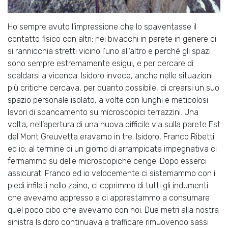
Ho sempre avuto l’impressione che lo spaventasse il
contatto fisico con altri: nei bivacchi in parete in genere ci
si rannicchia stretti vicino l’uno all’altro e perché gli spazi
sono sempre estremamente esigui, e per cercare di
scaldarsi a vicenda. Isidoro invece, anche nelle situazioni
più critiche cercava, per quanto possibile, di crearsi un suo
spazio personale isolato, a volte con lunghi e meticolosi
lavori di sbancamento su microscopici terrazzini. Una
volta, nell’apertura di una nuova difficile via sulla parete Est
del Mont Greuvetta eravamo in tre: Isidoro, Franco Ribetti
ed io; al termine di un giorno di arrampicata impegnativa ci
fermammo su delle microscopiche cenge. Dopo esserci
assicurati Franco ed io velocemente ci sistemammo con i
piedi infilati nello zaino, ci coprimmo di tutti gli indumenti
che avevamo appresso e ci apprestammo a consumare
quel poco cibo che avevamo con noi. Due metri alla nostra
sinistra Isidoro continuava a trafficare rimuovendo sassi