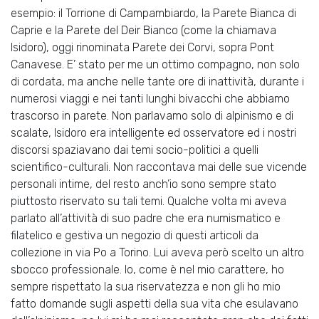
esempio: il Torrione di Campambiardo, la Parete Bianca di
Caprie e la Parete del Deir Bianco (come la chiamava
Isidoro), oggi rinominata Parete dei Corvi, sopra Pont
Canavese. E’ stato per me un ottimo compagno, non solo
di cordata, ma anche nelle tante ore di inattività, durante i
numerosi viaggi e nei tanti lunghi bivacchi che abbiamo
trascorso in parete. Non parlavamo solo di alpinismo e di
scalate, Isidoro era intelligente ed osservatore ed i nostri
discorsi spaziavano dai temi socio-politici a quelli
scientifico-culturali. Non raccontava mai delle sue vicende
personali intime, del resto anch’io sono sempre stato
piuttosto riservato su tali temi. Qualche volta mi aveva
parlato all’attività di suo padre che era numismatico e
filatelico e gestiva un negozio di questi articoli da
collezione in via Po a Torino. Lui aveva però scelto un altro
sbocco professionale. Io, come è nel mio carattere, ho
sempre rispettato la sua riservatezza e non gli ho mio
fatto domande sugli aspetti della sua vita che esulavano