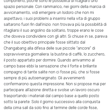
componenti, poche sono le possibilità di ritagliarti uno
spazio personale. Con rammarico, nei giorni della marcia di
avvicinamento, vidi emergere un Isidoro che non mi
aspettavo; i suoi problemi a inserirsi nella vita di gruppo
saltarono fuori fin dall’inizio: non trovava più la possibilità di
ritagliarsi il suo angolino da solitario, troppe erano le cose
che doveva condividere con gli altri. Si chiuse in se, pareva
che il suo obiettivo principale fosse slittato dal
Changabang alla difesa delle sue piccole “ancore” di
sopravvivenza giornaliera: la bustina di caffè, lo zucchero,
il posto appartato per dormire. Quando arrivammo al
campo base ebbi la sensazione che il forte e brillante
compagno di tante salite non ci fosse più, che si fosse
sempre di più autoemarginato. Gli avvenimenti
confermarono questa impressione. Non si propose mai per
partecipare all’azione diretta e svolse un lavoro oscuro
trasportando i materiali dal campo base a quello posto
sotto la parete. Solo il giorno successivo alla conquista
della cima salì da solo fino al termine delle corde fisse,