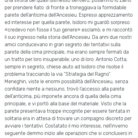
una svolta del quasi dismesso sentiero, posammo lo zaino
per prendere fiato: di fronte a troneggiava la formidabile
parete dell’anticima dell’Ancesieu. Espressi apprezzamento
ed interesse per quella parete, Isidoro mi guardò sorpreso:
«credevo non fosse il tuo genere» esclamò; e mi raccontò
il suo ingresso nella storia dell’Ancesieu. Da anni due nostri
amici conducevano in gran segreto dei tentativi sulla
parete della cima principale, ma erano sempre fermati da
un tratto per loro insuperabile; uno di loro: Antonio Cotta,
sempre in segreto, chiese aiuto ad Isidoro che risolse il
problema tracciando la via “Strategia del Ragno”.
Meneghin, viste le enormi possibilità dell’Ancesieu, senza
confidare niente a nessuno, trovò l’accesso alla parete
dell’anticima, più imponete ancora di quella della cima
principale, e vi portò alla base del materiale. Visto che la
parete presentava troppe incognite per essere tentata in
solitaria era in attesa di trovare un compagno discreto per
avviare i tentativi. Costatato il mio interesse, nell’inverno
seguente demmo inizio alle operazioni che si conclusero in