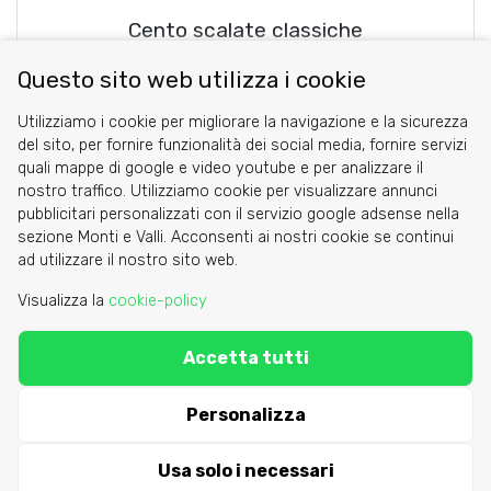
Cento scalate classiche
Carlo Crovella
Questo sito web utilizza i cookie
Utilizziamo i cookie per migliorare la navigazione e la sicurezza
blog comments powered by
Disqus
del sito, per fornire funzionalità dei social media, fornire servizi
quali mappe di google e video youtube e per analizzare il
nostro traffico. Utilizziamo cookie per visualizzare annunci
pubblicitari personalizzati con il servizio google adsense nella
sezione Monti e Valli. Acconsenti ai nostri cookie se continui
Cookie
ad utilizzare il nostro sito web.
Privacy Policy
Visualizza la
cookie-policy
Area riservata
Accetta tutti
C.A.I. Sezione di Torino - via Barbaroux 1
segreteria@caitorino.it
- tel:
011 546031
Personalizza
Usa solo i necessari