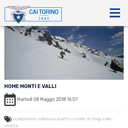
HOME MONTI E VALLI
Martedì 08 Maggio 2018 16:07
scialpinismo
vallesusa
quattro-sorelle
re-magi
valle-
stretta