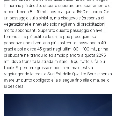
l’itinerario più diretto, occorre superare uno sbarramento di
rocce di circa 8 - 10 mt., posto a quota 1550 mt. circa. C’è
un passaggio sulla sinistra, ma disagevole (presenza di
vegetazione) e innevato solo negli anni di precipitazioni
molto abbondanti. Superato questo passaggio chiave, il
terreno si fa più pulito e la salita può proseguire su
pendenze che diventano più sostenute, passando a 40
gradi e poi a circa 45 gradi negli ultimi 80 - 100 mt., prima
di sbucare nel tranquillo ed ampio pianoro a quota 2295
mt., dove transita la strada militare. Di qui tutto si fa più
facile. Si percorre grosso modo la normale estiva
raggiungendo la cresta Sud Est della Quattro Sorelle senza
avere un punto obbligato e la si segue fino alla cima, se lo
si desidera.