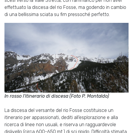
scesi verso la Valle Stretta, con rammarico per non aver
effettuato la discesa del rio Fosse, ma godendo in cambio
di una bellissima sciata su firn pressoché perfetto.
In rosso l'itinerario di discesa (Foto P. Montaldo)
La discesa del versante del rio Fosse costituisce un
itinerario per appassionati, dediti all’esplorazione e alla
ricerca di linee non usuali, e riserva un ragguardevole
dislivello (circa 600-650 mt.) di sci ripido. Difficoltà stimata