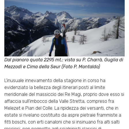
Dal pianoro quota 2295 mt.: vista su P. Charrà, Guglia di
Mezzodì e Cima della Seur (Foto P. Montaldo)
L’inusuale innevamento della stagione in corso ha
evidenziato la bellezza degli itinerari posti al limite
meridionale del massiccio dei Re Magi, proprio dove esso si
affaccia sull’imbocco della Valle Stretta, compreso fra
Melezet e Pian del Colle. La ripidezza dei versanti, che in
estate si rivelano costituito da aspre pietraie frammiste a
fitti boschi, con erti canaloni che si insinuano fra alti salti
rocciosi, non permette agli scialpinisti classici di