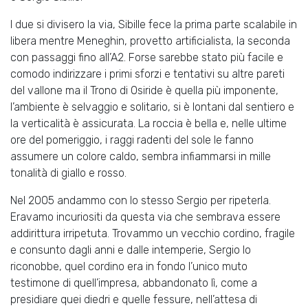
I due si divisero la via, Sibille fece la prima parte scalabile in
libera mentre Meneghin, provetto artificialista, la seconda
con passaggi fino all’A2. Forse sarebbe stato più facile e
comodo indirizzare i primi sforzi e tentativi su altre pareti
del vallone ma il Trono di Osiride è quella più imponente,
l’ambiente è selvaggio e solitario, si è lontani dal sentiero e
la verticalità è assicurata. La roccia è bella e, nelle ultime
ore del pomeriggio, i raggi radenti del sole le fanno
assumere un colore caldo, sembra infiammarsi in mille
tonalità di giallo e rosso.
Nel 2005 andammo con lo stesso Sergio per ripeterla.
Eravamo incuriositi da questa via che sembrava essere
addirittura irripetuta. Trovammo un vecchio cordino, fragile
e consunto dagli anni e dalle intemperie, Sergio lo
riconobbe, quel cordino era in fondo l’unico muto
testimone di quell’impresa, abbandonato lì, come a
presidiare quei diedri e quelle fessure, nell’attesa di