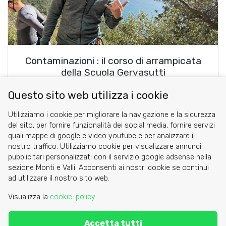
Contaminazioni : il corso di arrampicata
della Scuola Gervasutti
Gian Piero Porcheddu
Questo sito web utilizza i cookie
Utilizziamo i cookie per migliorare la navigazione e la sicurezza
blog comments powered by
Disqus
del sito, per fornire funzionalità dei social media, fornire servizi
quali mappe di google e video youtube e per analizzare il
nostro traffico. Utilizziamo cookie per visualizzare annunci
pubblicitari personalizzati con il servizio google adsense nella
sezione Monti e Valli. Acconsenti ai nostri cookie se continui
Cookie
ad utilizzare il nostro sito web.
Privacy Policy
Visualizza la
cookie-policy
Area riservata
Accetta tutti