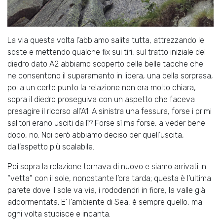
La via questa volta l’abbiamo salita tutta, attrezzando le
soste e mettendo qualche fix sui tiri, sul tratto iniziale del
diedro dato A2 abbiamo scoperto delle belle tacche che
ne consentono il superamento in libera, una bella sorpresa,
poi a un certo punto la relazione non era molto chiara,
sopra il diedro proseguiva con un aspetto che faceva
presagire il ricorso all’A1. A sinistra una fessura, forse i primi
salitori erano usciti da lì? Forse sì ma forse, a veder bene
dopo, no. Noi però abbiamo deciso per quell’uscita,
dall’aspetto più scalabile.
Poi sopra la relazione tornava di nuovo e siamo arrivati in
“vetta” con il sole, nonostante l’ora tarda; questa è l’ultima
parete dove il sole va via, i rododendri in fiore, la valle già
addormentata. E' l’ambiente di Sea, è sempre quello, ma
ogni volta stupisce e incanta.